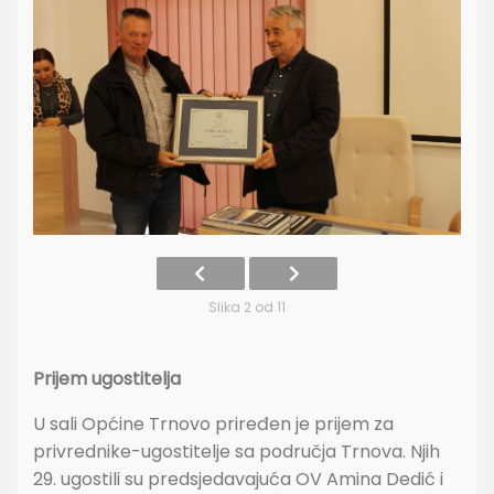
Slika 2 od 11
Prijem ugostitelja
U sali Općine Trnovo priređen je prijem za
privrednike-ugostitelje sa područja Trnova. Njih
29. ugostili su predsjedavajuća OV Amina Dedić i