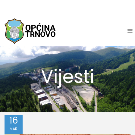
Vijesti
16
MAR