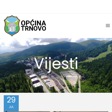
Vijesti
29
JUL