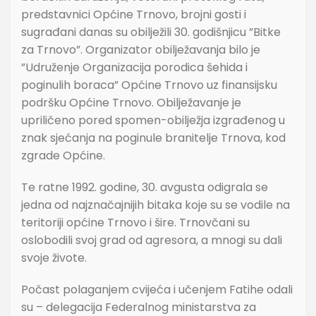
predstavnici Općine Trnovo, brojni gosti i
sugrađani danas su obilježili 30. godišnjicu ”Bitke
za Trnovo”. Organizator obilježavanja bilo je
”Udruženje Organizacija porodica šehida i
poginulih boraca” Općine Trnovo uz finansijsku
podršku Općine Trnovo. Obilježavanje je
upriličeno pored spomen-obilježja izgrađenog u
znak sjećanja na poginule branitelje Trnova, kod
zgrade Općine.
Te ratne 1992. godine, 30. avgusta odigrala se
jedna od najznačajnijih bitaka koje su se vodile na
teritoriji općine Trnovo i šire. Trnovčani su
oslobodili svoj grad od agresora, a mnogi su dali
svoje živote.
Počast polaganjem cvijeća i učenjem Fatihe odali
su – delegacija Federalnog ministarstva za