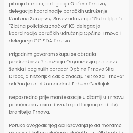
pitanja boraca, delegacija Općine Trnovo,
delegacija koordinacije boračkih udruženje
Kantona Sarajevo, Savez udruženja ”Zlatni ljiljan” i
”Zlatna policijska značka” KS, delegacija
koordinacije boračkih udruženja Općine Trnovo i
delegacija OO SDA Trnovo.
Prigodnim govorom skupu se obratila
predsjednica ”Udruženja Organizacija porodica
šehida i poginulih boraca” Općine Trnovo Sifa
Dreca, a historijski čas o značaju ”Bitke za Trnovo”
održao je ratni komandant Edhem Godinjak.
Neposredno prije manifestacije u džamiji u Trnovu
proučeni su Jasin i dova, te poklonjeni pred duše
branitelja Trnova.
Poruka ovogodišnjeg obilježavanja je da moramo
njegovati kulturu sjećanja, sjećati se naših hrabrih