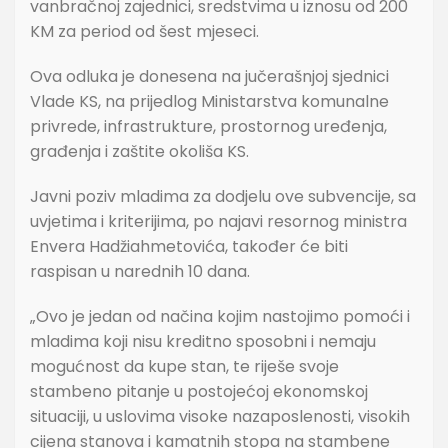
vanbračnoj zajednici, sredstvima u iznosu od 200
KM za period od šest mjeseci.
Ova odluka je donesena na jučerašnjoj sjednici
Vlade KS, na prijedlog Ministarstva komunalne
privrede, infrastrukture, prostornog uređenja,
građenja i zaštite okoliša KS.
Javni poziv mladima za dodjelu ove subvencije, sa
uvjetima i kriterijima, po najavi resornog ministra
Envera Hadžiahmetovića, također će biti
raspisan u narednih 10 dana.
„Ovo je jedan od načina kojim nastojimo pomoći i
mladima koji nisu kreditno sposobni i nemaju
mogućnost da kupe stan, te riješe svoje
stambeno pitanje u postojećoj ekonomskoj
situaciji, u uslovima visoke nazaposlenosti, visokih
cijena stanova i kamatnih stopa na stambene