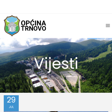
Vijesti
29
JUL