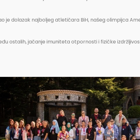
ao je dolazak najboljeg atletičara BiH, našeg olimpijca Ame
đu ostalih, jačanje imuniteta otpornosti i fizičke izdržljivos