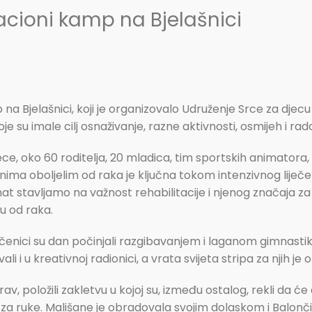
acioni kamp na Bjelašnici
 na Bjelašnici, koji je organizovalo Udruženje Srce za djecu
e su imale cilj osnaživanje, razne aktivnosti, osmijeh i rad
e, oko 60 roditelja, 20 mladica, tim sportskih animatora, kr
nima oboljelim od raka je ključna tokom intenzivnog liječe
 stavljamo na važnost rehabilitacije i njenog značaja za d
u od raka.
ci su dan počinjali razgibavanjem i laganom gimnastikom
ali i u kreativnoj radionici, a vrata svijeta stripa za njih je 
v, položili zakletvu u kojoj su, između ostalog, rekli da će di
sto za ruke. Mališane je obradovala svojim dolaskom i Balonč