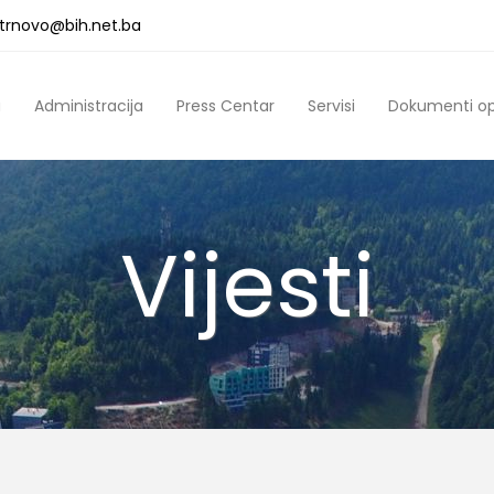
a.trnovo@bih.net.ba
a
Administracija
Press Centar
Servisi
Dokumenti o
Vijesti