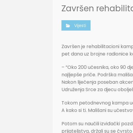
Završen rehabilit
Vijesti
Završen je rehabilitacioni kamp
pet dana uz brojne radionice koj
– ”Oko 200 učesnika, oko 90 djec
najljepše priče. Podrška mališa
Nakon liječenja poseban akcenat
Udruženja Srce za djecu oboljel
Tokom petodnevnog kampa učeni
A kako si ti. Mališani su učestvov
Potom su naučili izviđački pozdra
prijateljstva, držali su se čvr