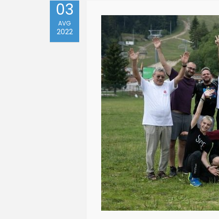
03
AVG
2022