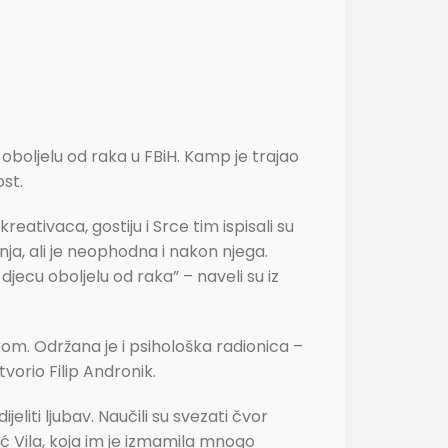
 oboljelu od raka u FBiH. Kamp je trajao
ost.
eativaca, gostiju i Srce tim ispisali su
nja, ali je neophodna i nakon njega.
jecu oboljelu od raka” – naveli su iz
. Održana je i psihološka radionica –
otvorio Filip Andronik.
jeliti ljubav. Naučili su svezati čvor
ić Vila, koja im je izmamila mnogo