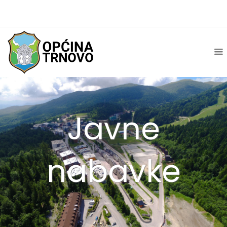
Javne
nabavke