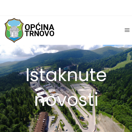
Istaknute
novosti