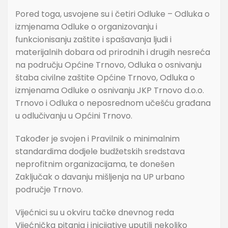
Pored toga, usvojene su i četiri Odluke – Odluka o
izmjenama Odluke o organizovanju i
funkcionisanju zaštite i spašavanja ljudi i
materijalnih dobara od prirodnih i drugih nesreća
na području Općine Trnovo, Odluka o osnivanju
štaba civilne zaštite Općine Trnovo, Odluka o
izmjenama Odluke o osnivanju JKP Trnovo d.o.o.
Trnovo i Odluka o neposrednom učešću građana
u odlučivanju u Općini Trnovo.
Također je svojen i Pravilnik o minimalnim
standardima dodjele budžetskih sredstava
neprofitnim organizacijama, te donešen
Zaključak o davanju mišljenja na UP urbano
područje Trnovo.
Vijećnici su u okviru tačke dnevnog reda
Vijećnička pitanja i inicijative uputili nekoliko