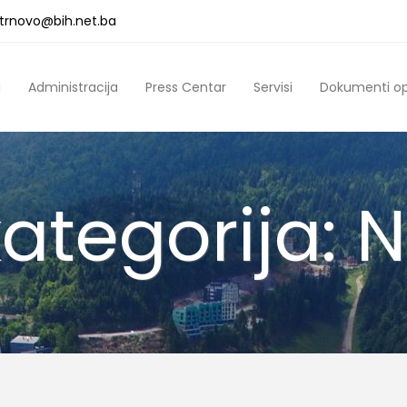
a.trnovo@bih.net.ba
a
Administracija
Press Centar
Servisi
Dokumenti o
ategorija: 