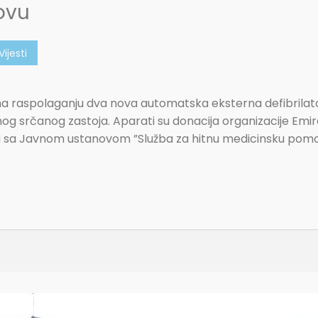
ovu
Vijesti
 raspolaganju dva nova automatska eksterna defibrilato
g srčanog zastoja. Aparati su donacija organizacije Emir
nji sa Javnom ustanovom ”Služba za hitnu medicinsku pom