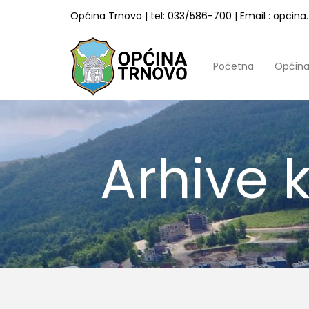
Općina Trnovo | tel: 033/586-700 | Email : opcin
Početna
Općin
Arhive k