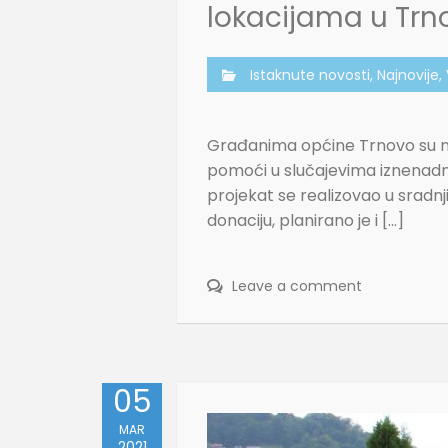
lokacijama u Trn
Istaknute novosti
,
Najnovije
,
Građanima općine Trnovo su na
pomoći u slučajevima iznenadno
projekat se realizovao u srad
donaciju, planirano je i […]
Leave a comment
05
MAR
2021