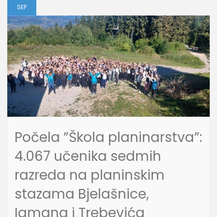
SEP
Počela ”Škola planinarstva”:
4.067 učenika sedmih
razreda na planinskim
stazama Bjelašnice,
Igmana i Trebevića