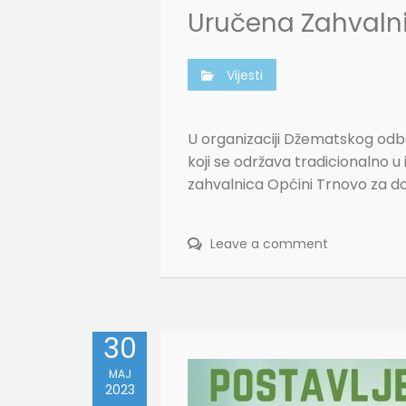
Uručena Zahvalni
Vijesti
U organizaciji Džematskog odbor
koji se održava tradicionalno u
zahvalnica Općini Trnovo za do
Leave a comment
30
MAJ
2023