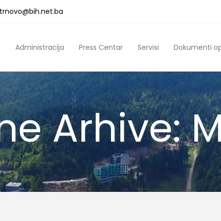
a.trnovo@bih.net.ba
a
Administracija
Press Centar
Servisi
Dokumenti o
ne Arhive: M