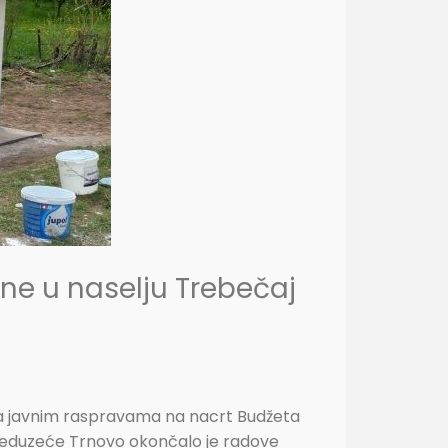
ne u naselju Trebečaj
i na javnim raspravama na nacrt Budžeta
preduzeće Trnovo okončalo je radove