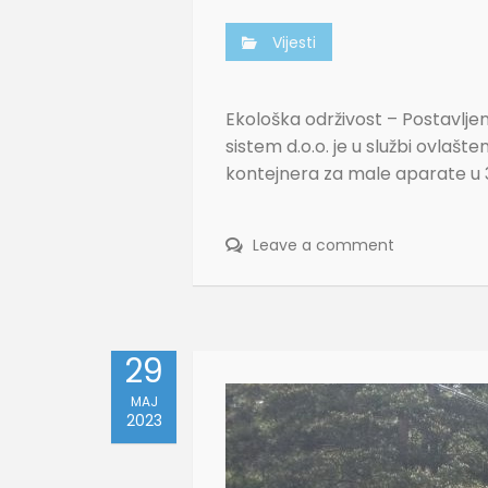
Vijesti
Ekološka održivost – Postavlje
sistem d.o.o. je u službi ovla
kontejnera za male aparate u 35
Leave a comment
29
MAJ
2023