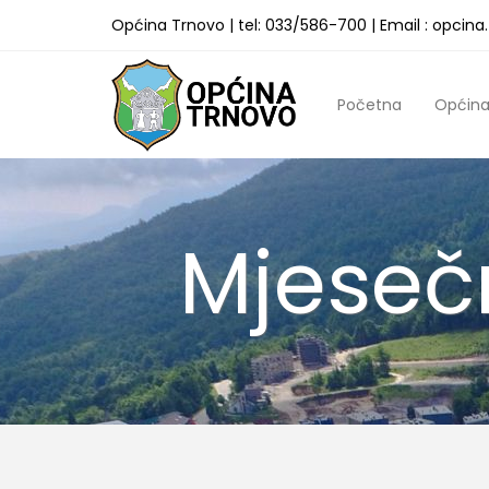
Općina Trnovo | tel: 033/586-700 | Email : opcin
Početna
Općin
Mjeseč