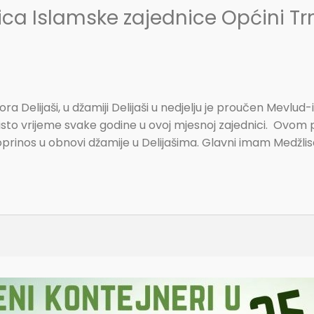
ca Islamske zajednice Općini T
a Delijaši, u džamiji Delijaši u nedjelju je proučen Mevlud-
 isto vrijeme svake godine u ovoj mjesnoj zajednici. Ovom pr
prinos u obnovi džamije u Delijašima. Glavni imam Medžlisa