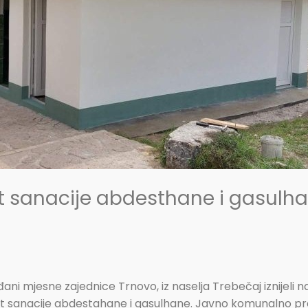
 sanacije abdesthane i gasulha
ađani mjesne zajednice Trnovo, iz naselja Trebečaj iznijel
kat sanacije abdestahane i gasulhane. Javno komunalno 