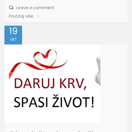
Leave a comment
Pročitaj više
19
OKT